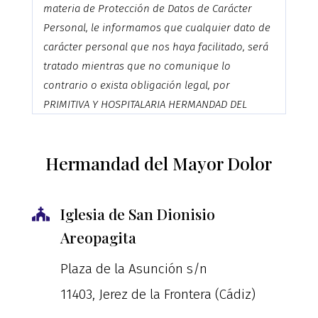
materia de Protección de Datos de Carácter
Personal, le informamos que cualquier dato de
carácter personal que nos haya facilitado, será
tratado mientras que no comunique lo
contrario o exista obligación legal, por
PRIMITIVA Y HOSPITALARIA HERMANDAD DEL
APÓSTOL SEÑOR SAN BARTOLOMÉ Y COFRADÍA DE
NAZARENOS DE NUESTRA SEÑORA DEL MAYOR
Hermandad del Mayor Dolor
DOLOR EN EL PASO DEL ECCE HOMO con la
finalidad de prestar los servicios solicitados,
atender sus consultas y, si otorgó su expreso
Iglesia de San Dionisio

consentimiento, enviarle información que
Areopagita
pueda ser de su interés. El destinatario podrá
ejercitar sus derechos de acceso, rectificación,
Plaza de la Asunción s/n
supresión, oposición, limitación del
11403, Jerez de la Frontera (Cádiz)
tratamiento, portabilidad de datos y a no ser
objeto de decisiones individualizadas