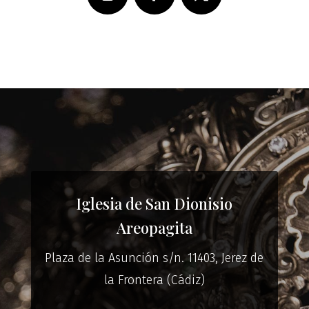
a un tercero, no podrá ser realizada sin
consentimiento expreso del remitente. En caso
de que no sea el destinatario y haya recibido
este mensaje por error, deberá comunicarlo al
remitente inmediatamente sin difundir o
guardar copia del mismo.
Iglesia de San Dionisio
Areopagita
Plaza de la Asunción s/n. 11403, Jerez de
la Frontera (Cádiz)